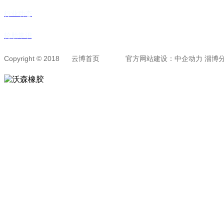
行业动态
轮胎常识
Copyright © 2018 云博首页 官方网站建设：中企动力
云博首页动态
产品中心
关于我们
手机二维码
联系我们