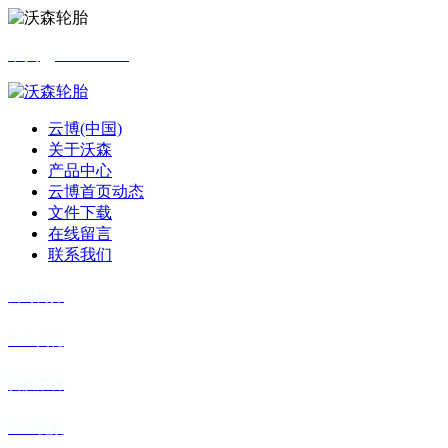
中文
|
ENGLISH
云博(中国)
关于沃森
产品中心
云博首页动态
文件下载
在线留言
联系我们
公司简介
企业文化
资质荣誉
企业视频