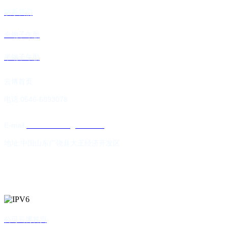
联系我们
全钢子午胎
半钢子午胎
云博首页
电话:0546-6893078
E-mail:
ws_tires2015@163.com
地址:中国山东广饶县大王经济开发区
公司云博首页