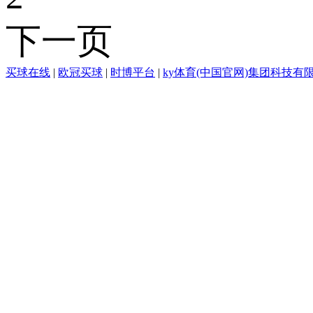
下一页
买球在线
|
欧冠买球
|
时博平台
|
ky体育(中国官网)集团科技有